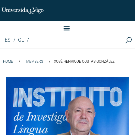
Instituto de Investigación LINGUA (iLingua)
ES
GL
/
/
HOME
MEMBERS
XOSÉ HENRIQUE COSTAS GONZÁLEZ